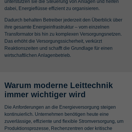
unterstützen sie die Steuerung von Anlagen und helfen
Zweck
Name
LinkedIn Insight Tag
Backend-Login-Providers (nur für
dabei, Energieflüsse effizient zu organisieren.
Administratoren relevant).
Dieser Cookie wird von eingebetteten
Anbieter
LinkedIn Corporation
YouTube-Videos gesetzt. Es registriert
Dadurch behalten Betreiber jederzeit den Überblick über
anonyme statistische Daten, z.B. wie oft
ihre gesamte Energieinfrastruktur – vom einzelnen
Laufzeit
6 Monate
Zweck
das Video angezeigt wird und welche
Transformator bis hin zu komplexen Versorgungsnetzen.
Einstellungen für die Wiedergabe
Analyse des Nutzerverhaltens und
Das erhöht die Versorgungssicherheit, verkürzt
verwendet werden.
Zweck
verhaltensbezogene Werbung auf
Reaktionszeiten und schafft die Grundlage für einen
LinkedIn
wirtschaftlichen Anlagenbetrieb.
Name
GPS
Anbieter
YouTube
Warum moderne Leittechnik
Laufzeit
1 Tag
immer wichtiger wird
Wird von YouTube verwendet. Das Cookie
Die Anforderungen an die Energieversorgung steigen
registriert eine eindeutige ID auf mobilen
kontinuierlich. Unternehmen benötigen heute eine
Zweck
Geräten, um Tracking basierend auf dem
geografischen GPS-Standort zu
zuverlässige, effiziente und flexible Stromversorgung, um
ermöglichen.
Produktionsprozesse, Rechenzentren oder kritische