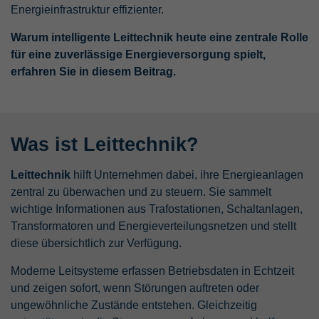
Energieinfrastruktur effizienter.
Laufzeit
Sitzung
Anbieter
TYPO3 CMS
Warum intelligente Leittechnik heute eine zentrale Rolle
Name
PREF
Wird verwendet, um Daten zu Google
Laufzeit
Sitzung
für eine zuverlässige Energieversorgung spielt,
Analytics über das Gerät und das
Anbieter
YouTube
erfahren Sie in diesem Beitrag.
Zweck
Verhalten des Besuchers zu senden.
Wird von der Drittanbieter TYPO3-
Erfasst den Besucher über Geräte und
Extension "staticfilecache" verwendet. Mit
Laufzeit
8 Monate
Marketingkanäle hinweg.
Hilfe des Cookies wird der Login-Status
Zweck
eines TYPO3-Benutzers gespeichert und
Wird von YouTube verwendet. Das Cookie
Was ist Leittechnik?
entsprechend der statische Cache aktiviert
registriert eine eindeutige ID, die von
Name
Facebook Pixel
bzw. deaktiviert.
Google verwendet wird, um Statistiken
Zweck
Leittechnik
hilft Unternehmen dabei, ihre Energieanlagen
dazu, wie der Besucher YouTube-Videos
Anbieter
Facebook Ireland Ltd.
zentral zu überwachen und zu steuern. Sie sammelt
auf verschiedenen Websites nutzt, zu
Name
be_lastLoginProvider
wichtige Informationen aus Trafostationen, Schaltanlagen,
behalten.
Laufzeit
1 Jahr
Transformatoren und Energieverteilungsnetzen und stellt
Anbieter
TYPO3 CMS
diese übersichtlich zur Verfügung.
Analyse des Nutzerverhaltens und
Name
CONSENT
Zweck
verhaltensbezogene Werbung auf
Laufzeit
90 Tage
Moderne Leitsysteme erfassen Betriebsdaten in Echtzeit
Facebook
Anbieter
YouTube
und zeigen sofort, wenn Störungen auftreten oder
Wird von TYPO3 verwendet. Das Cookie
ungewöhnliche Zustände entstehen. Gleichzeitig
enthält den Key des verwendeten TYPO3-
Laufzeit
20 Jahre und 1 Monat