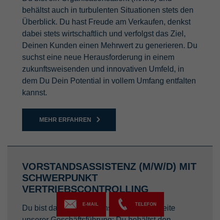
behältst auch in turbulenten Situationen stets den
Überblick. Du hast Freude am Verkaufen, denkst
dabei stets wirtschaftlich und verfolgst das Ziel,
Deinen Kunden einen Mehrwert zu generieren. Du
suchst eine neue Herausforderung in einem
zukunftsweisenden und innovativen Umfeld, in
dem Du Dein Potential in vollem Umfang entfalten
kannst.
MEHR ERFAHREN
VORSTANDSASSISTENZ (M/W/D) MIT
SCHWERPUNKT
VERTRIEBSCONTROLLING
E-MAIL
TELEFON
Du bist das Organisationstalent an der Seite
unserer Geschäftsführung: Du behältst den