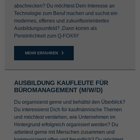
Zweck
Name
LinkedIn Insight Tag
Backend-Login-Providers (nur für
abschrecken? Du möchtest Dein Interesse an
Administratoren relevant).
Dieser Cookie wird von eingebetteten
Technologie zum Beruf machen und suchst ein
Anbieter
LinkedIn Corporation
YouTube-Videos gesetzt. Es registriert
modernes, offenes und zukunftsorientiertes
anonyme statistische Daten, z.B. wie oft
Ausbildungsumfeld? ‚Dann komm als
Laufzeit
6 Monate
Zweck
das Video angezeigt wird und welche
Persönlichkeit zum Q-FOX®!‘
Einstellungen für die Wiedergabe
Analyse des Nutzerverhaltens und
verwendet werden.
Zweck
verhaltensbezogene Werbung auf
MEHR ERFAHREN
LinkedIn
Name
GPS
Anbieter
YouTube
AUSBILDUNG KAUFLEUTE FÜR
BÜROMANAGEMENT (M/W/D)
Laufzeit
1 Tag
Du organisierst gerne und behältst den Überblick?
Wird von YouTube verwendet. Das Cookie
Du interessierst Dich für kaufmännische Themen
registriert eine eindeutige ID auf mobilen
und möchtest verstehen, wie Unternehmen im
Zweck
Geräten, um Tracking basierend auf dem
Hintergrund erfolgreich organisiert werden? Du
geografischen GPS-Standort zu
arbeitest gerne mit Menschen zusammen und
ermöglichen.
kommunizierst offen und freundlich? Du möchtest