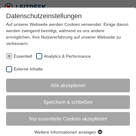
Datenschutzeinstellungen
Auf unserer Webseite werden Cookies verwendet. Einige davon
werden zwingend benötigt, während es uns andere
ermöglichen, Ihre Nutzererfahrung auf unserer Webseite zu
verbessern.
AI AGENT DEVELOPER (M/W/D)
Essentiell
Analytics & Performance
Du denkst in Workflows, verstehst Datenflüsse
und möchtest KI nicht nur verstehen, sondern
Externe Inhalte
praktisch zum Einsatz bringen? Du willst
intelligente Agentensysteme entwickeln, die
Alle akzeptieren
echten Mehrwert im Alltag schaffen? Worum es
geht Als AI Agent Developer (m/w/d) entwickelst,
testest und integrierst Du KI-Agenten auf Basis
Speichern & schließen
von Low-Code- und Automatisierungsplattformen.
Du übersetzt Geschäftslogiken in intelligente
Nur essentielle Cookies akzeptieren
Workflows, verbindest Datenquellen und Modelle
und sorgst dafür, dass KI-Lösungen im Alltag
Weitere Informationen anzeigen
Essentiell