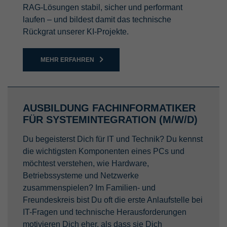
RAG-Lösungen stabil, sicher und performant
Laufzeit
Sitzung
Anbieter
TYPO3 CMS
laufen – und bildest damit das technische
Name
PREF
Rückgrat unserer KI-Projekte.
Wird verwendet, um Daten zu Google
Laufzeit
Sitzung
Analytics über das Gerät und das
Anbieter
YouTube
Zweck
Verhalten des Besuchers zu senden.
Wird von der Drittanbieter TYPO3-
MEHR ERFAHREN
Erfasst den Besucher über Geräte und
Extension "staticfilecache" verwendet. Mit
Laufzeit
8 Monate
Marketingkanäle hinweg.
Hilfe des Cookies wird der Login-Status
Zweck
eines TYPO3-Benutzers gespeichert und
Wird von YouTube verwendet. Das Cookie
entsprechend der statische Cache aktiviert
registriert eine eindeutige ID, die von
AUSBILDUNG FACHINFORMATIKER
Name
Facebook Pixel
bzw. deaktiviert.
Google verwendet wird, um Statistiken
FÜR SYSTEMINTEGRATION (M/W/D)
Zweck
dazu, wie der Besucher YouTube-Videos
Anbieter
Facebook Ireland Ltd.
auf verschiedenen Websites nutzt, zu
Du begeisterst Dich für IT und Technik? Du kennst
Name
be_lastLoginProvider
behalten.
die wichtigsten Komponenten eines PCs und
Laufzeit
1 Jahr
möchtest verstehen, wie Hardware,
Anbieter
TYPO3 CMS
Betriebssysteme und Netzwerke
Analyse des Nutzerverhaltens und
Name
CONSENT
Zweck
verhaltensbezogene Werbung auf
zusammenspielen? Im Familien- und
Laufzeit
90 Tage
Facebook
Freundeskreis bist Du oft die erste Anlaufstelle bei
Anbieter
YouTube
IT-Fragen und technische Herausforderungen
Wird von TYPO3 verwendet. Das Cookie
motivieren Dich eher, als dass sie Dich
enthält den Key des verwendeten TYPO3-
Laufzeit
20 Jahre und 1 Monat