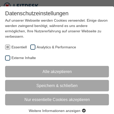
Datenschutzeinstellungen
Auf unserer Webseite werden Cookies verwendet. Einige davon
werden zwingend benötigt, während es uns andere
ermöglichen, Ihre Nutzererfahrung auf unserer Webseite zu
verbessern.
AI AGENT DEVELOPER (M/W/D)
Essentiell
Analytics & Performance
Du denkst in Workflows, verstehst Datenflüsse
und möchtest KI nicht nur verstehen, sondern
Externe Inhalte
praktisch zum Einsatz bringen? Du willst
intelligente Agentensysteme entwickeln, die
Alle akzeptieren
echten Mehrwert im Alltag schaffen? Worum es
geht Als AI Agent Developer (m/w/d) entwickelst,
testest und integrierst Du KI-Agenten auf Basis
Speichern & schließen
von Low-Code- und Automatisierungsplattformen.
Du übersetzt Geschäftslogiken in intelligente
Nur essentielle Cookies akzeptieren
Workflows, verbindest Datenquellen und Modelle
und sorgst dafür, dass KI-Lösungen im Alltag
Weitere Informationen anzeigen
Essentiell