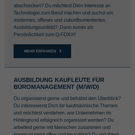
Zweck
Name
LinkedIn Insight Tag
Backend-Login-Providers (nur für
abschrecken? Du möchtest Dein Interesse an
Administratoren relevant).
Dieser Cookie wird von eingebetteten
Technologie zum Beruf machen und suchst ein
Anbieter
LinkedIn Corporation
YouTube-Videos gesetzt. Es registriert
modernes, offenes und zukunftsorientiertes
anonyme statistische Daten, z.B. wie oft
Ausbildungsumfeld? ‚Dann komm als
Laufzeit
6 Monate
Zweck
das Video angezeigt wird und welche
Persönlichkeit zum Q-FOX®!‘
Einstellungen für die Wiedergabe
Analyse des Nutzerverhaltens und
verwendet werden.
Zweck
verhaltensbezogene Werbung auf
MEHR ERFAHREN
LinkedIn
Name
GPS
Anbieter
YouTube
AUSBILDUNG KAUFLEUTE FÜR
BÜROMANAGEMENT (M/W/D)
Laufzeit
1 Tag
Du organisierst gerne und behältst den Überblick?
Wird von YouTube verwendet. Das Cookie
Du interessierst Dich für kaufmännische Themen
registriert eine eindeutige ID auf mobilen
und möchtest verstehen, wie Unternehmen im
Zweck
Geräten, um Tracking basierend auf dem
Hintergrund erfolgreich organisiert werden? Du
geografischen GPS-Standort zu
arbeitest gerne mit Menschen zusammen und
ermöglichen.
kommunizierst offen und freundlich? Du möchtest