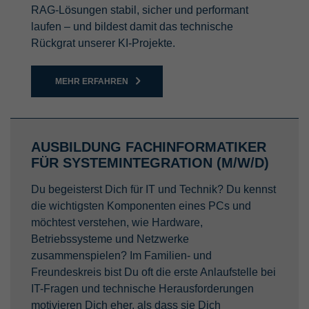
RAG-Lösungen stabil, sicher und performant
Laufzeit
Sitzung
Anbieter
TYPO3 CMS
laufen – und bildest damit das technische
Name
PREF
Rückgrat unserer KI-Projekte.
Wird verwendet, um Daten zu Google
Laufzeit
Sitzung
Analytics über das Gerät und das
Anbieter
YouTube
Zweck
Verhalten des Besuchers zu senden.
Wird von der Drittanbieter TYPO3-
MEHR ERFAHREN
Erfasst den Besucher über Geräte und
Extension "staticfilecache" verwendet. Mit
Laufzeit
8 Monate
Marketingkanäle hinweg.
Hilfe des Cookies wird der Login-Status
Zweck
eines TYPO3-Benutzers gespeichert und
Wird von YouTube verwendet. Das Cookie
entsprechend der statische Cache aktiviert
registriert eine eindeutige ID, die von
AUSBILDUNG FACHINFORMATIKER
Name
Facebook Pixel
bzw. deaktiviert.
Google verwendet wird, um Statistiken
FÜR SYSTEMINTEGRATION (M/W/D)
Zweck
dazu, wie der Besucher YouTube-Videos
Anbieter
Facebook Ireland Ltd.
auf verschiedenen Websites nutzt, zu
Du begeisterst Dich für IT und Technik? Du kennst
Name
be_lastLoginProvider
behalten.
die wichtigsten Komponenten eines PCs und
Laufzeit
1 Jahr
möchtest verstehen, wie Hardware,
Anbieter
TYPO3 CMS
Betriebssysteme und Netzwerke
Analyse des Nutzerverhaltens und
Name
CONSENT
Zweck
verhaltensbezogene Werbung auf
zusammenspielen? Im Familien- und
Laufzeit
90 Tage
Facebook
Freundeskreis bist Du oft die erste Anlaufstelle bei
Anbieter
YouTube
IT-Fragen und technische Herausforderungen
Wird von TYPO3 verwendet. Das Cookie
motivieren Dich eher, als dass sie Dich
enthält den Key des verwendeten TYPO3-
Laufzeit
20 Jahre und 1 Monat