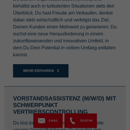
behältst auch in turbulenten Situationen stets den
Überblick. Du hast Freude am Verkaufen, denkst
dabei stets wirtschaftlich und verfolgst das Ziel,
Deinen Kunden einen Mehrwert zu generieren. Du
suchst eine neue Herausforderung in einem
zukunftsweisenden und innovativen Umfeld, in
dem Du Dein Potential in vollem Umfang entfalten
kannst.
MEHR ERFAHREN
VORSTANDSASSISTENZ (M/W/D) MIT
SCHWERPUNKT
VERTRIEBSCONTROLLING
E-MAIL
TELEFON
Du bist das Organisationstalent an der Seite
unserer Geschäftsführung: Du behältst den